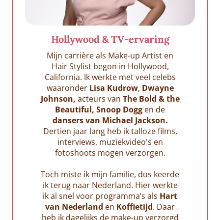
Hollywood & TV‑ervaring
Mijn carrière als Make-up Artist en
Hair Stylist begon in Hollywood,
California. Ik werkte met veel celebs
waaronder
Lisa Kudrow
,
Dwayne
Johnson,
acteurs van
The Bold & the
Beautiful, Snoop Dogg
en de
dansers van Michael Jackson.
Dertien jaar lang heb ik talloze films,
interviews, muziekvideo's en
fotoshoots mogen verzorgen.
Toch miste ik mijn familie, dus keerde
ik terug naar Nederland. Hier werkte
ik al snel voor programma’s als
Hart
van Nederland
en
Koffietijd
. Daar
heb ik dagelijks de make-up verzorgd